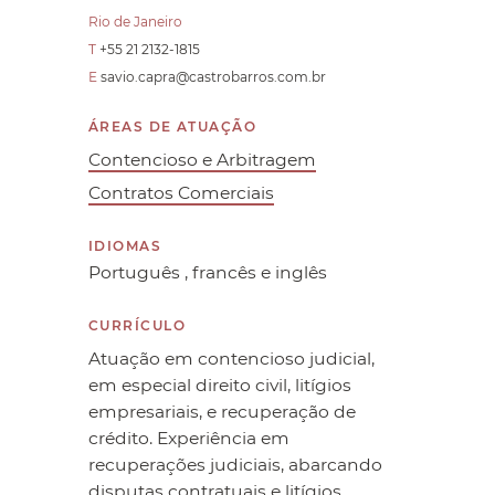
Rio de Janeiro
T
+55 21 2132-1815
E
savio.capra@castrobarros.com.br
ÁREAS DE ATUAÇÃO
Contencioso e Arbitragem
Contratos Comerciais
IDIOMAS
Português , francês e inglês
CURRÍCULO
Atuação em contencioso judicial,
em especial direito civil, litígios
empresariais, e recuperação de
crédito. Experiência em
recuperações judiciais, abarcando
disputas contratuais e litígios