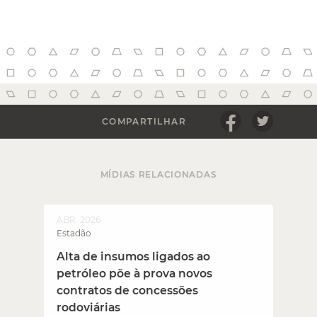
COMPARTILHAR
MÍDIAS RELACIONADAS
ABR. 2026
A
Estadão
F
Alta de insumos ligados ao
petróleo põe à prova novos
contratos de concessões
rodoviárias