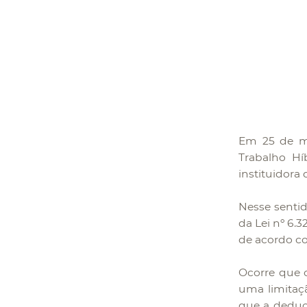
Em 25 de ma
Trabalho Híb
instituidora
Nesse sentido
da Lei nº 6.
de acordo co
Ocorre que o
uma limitaçã
que a deduçã