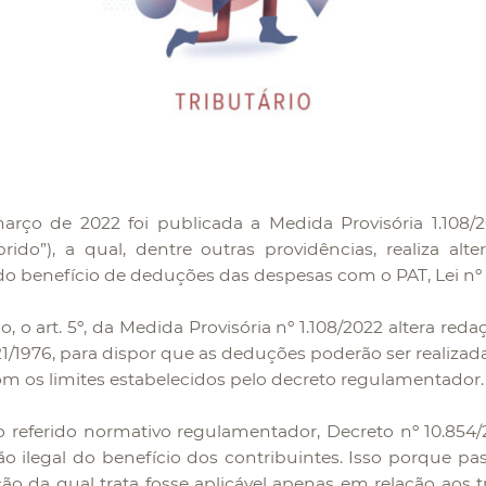
rço de 2022 foi publicada a Medida Provisória 1.108/
rido”), a qual, dentre outras providências, realiza alte
 do benefício de deduções das despesas com o PAT, Lei nº 
, o art. 5º, da Medida Provisória nº 1.108/2022 altera redaçã
321/1976, para dispor que as deduções poderão ser realizad
m os limites estabelecidos pelo decreto regulamentador.
 referido normativo regulamentador, Decreto nº 10.854/
o ilegal do benefício dos contribuintes. Isso porque pa
o da qual trata fosse aplicável apenas em relação aos 