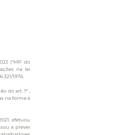
2022 (“MP do
rações na lei
6.321/1976.
o do art. 1º ,
as na forma e
2021, efetuou
ssou a prever
trabalhadores