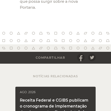
que possa surgir sobre a nova
Portaria.
COMPARTILHAR
NOTÍCIAS RELACIONADAS
AGO. 2026
J
Receita Federal e CGIBS publicam
o cronograma de implementação