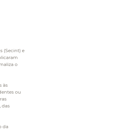
s (Secint) e
blicaram
rmaliza o
s às
identes ou
ras
, das
o da