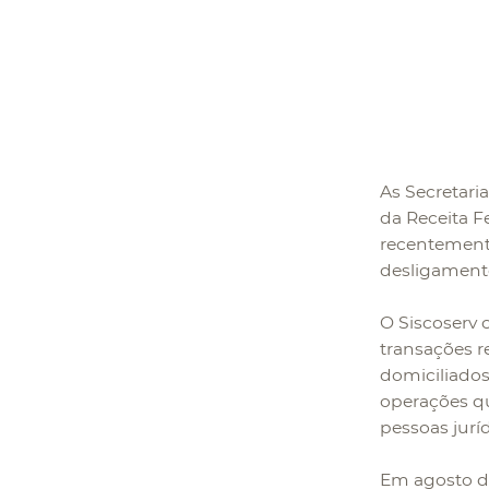
As Secretari
da Receita F
recentemen
desligamento
O Siscoserv 
transações r
domiciliados
operações qu
pessoas jurí
Em agosto de