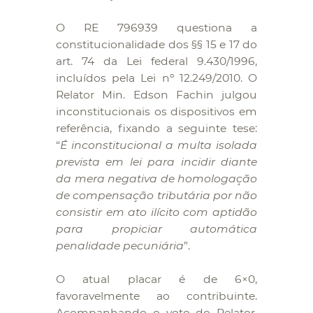
O RE 796939 questiona a
constitucionalidade dos §§ 15 e 17 do
art. 74 da Lei federal 9.430/1996,
incluídos pela Lei nº 12.249/2010. O
Relator Min. Edson Fachin julgou
inconstitucionais os dispositivos em
referência, fixando a seguinte tese:
“
É inconstitucional a multa isolada
prevista em lei para incidir diante
da mera negativa de homologação
de compensação tributária por não
consistir em ato ilícito com aptidão
para propiciar automática
penalidade pecuniária
”.
O atual placar é de 6×0,
favoravelmente ao contribuinte.
Acompanhando o voto do Relator,