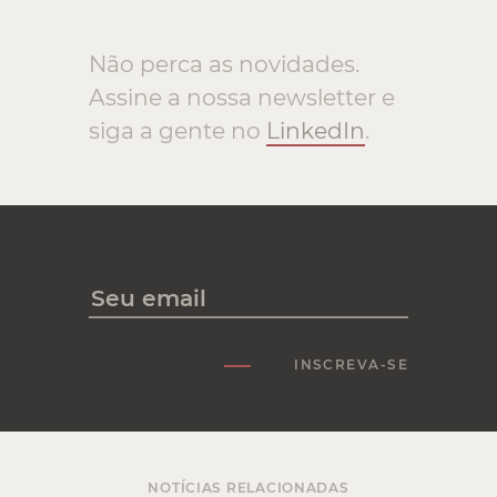
Não perca as novidades.
Assine a nossa newsletter e
siga a gente no
LinkedIn
.
INSCREVA-SE
NOTÍCIAS RELACIONADAS