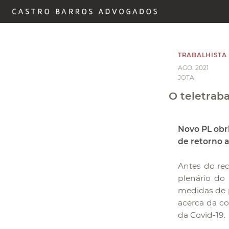
TRABALHISTA
AGO. 2021
JOTA
O teletraba
Novo PL obr
de retorno 
Antes do rec
plenário do
medidas de p
acerca da c
da Covid-19.