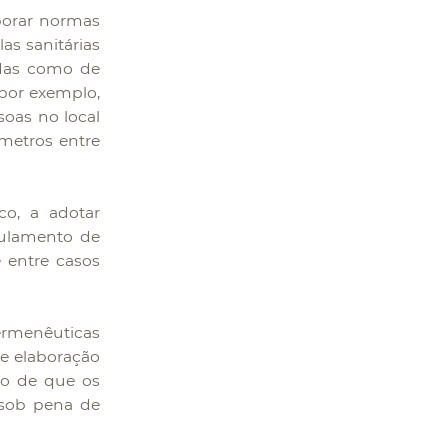
borar normas
as sanitárias
cadas como de
, por exemplo,
oas no local
 metros entre
o, a adotar
gulamento de
 entre casos
hermenêuticas
de elaboração
ão de que os
 sob pena de