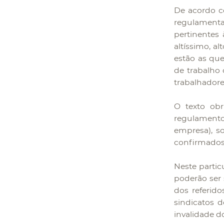
De acordo c
regulamentad
pertinentes 
altíssimo, al
estão as qu
de trabalho 
trabalhadore
O texto ob
regulamento
empresa), s
confirmados 
Neste partic
poderão ser 
dos referid
sindicatos 
invalidade d