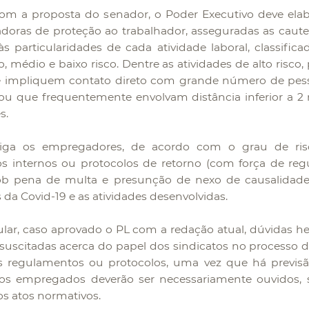
om a proposta do senador, o Poder Executivo deve ela
oras de proteção ao trabalhador, asseguradas as cautel
às particularidades de cada atividade laboral, classifi
to, médio e baixo risco. Dentre as atividades de alto risco
e impliquem contato direto com grande número de pess
ou que frequentemente envolvam distância inferior a 2
s.
riga os empregadores, de acordo com o grau de risc
s internos ou protocolos de retorno (com força de re
ob pena de multa e presunção de nexo de causalidade
da Covid-19 e as atividades desenvolvidas.
ular, caso aprovado o PL com a redação atual, dúvidas 
suscitadas acerca do papel dos sindicatos no processo 
os regulamentos ou protocolos, uma vez que há previs
dos empregados deverão ser necessariamente ouvidos,
os atos normativos.