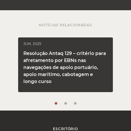
NOTÍCIAS RELACIONADAS
JUN. 2025
J
Resolução Antaq 129 – critério para
afretamento por EBNs nas
navegações de apoio portuário,
apoio marítimo, cabotagem e
longo curso
ESCRITÓRIO