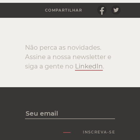
COMPARTILHAR
Não perca as novidades.
Assine a nossa newsletter e
siga a gente no
LinkedIn
.
INSCREVA-SE