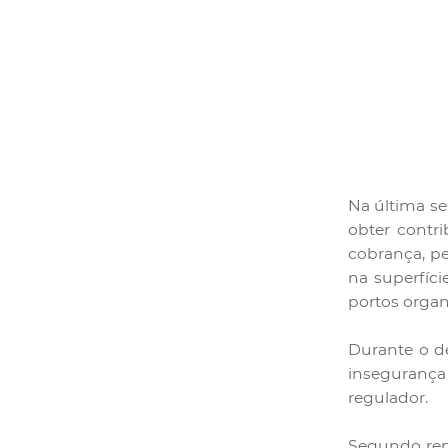
Na última se
obter contri
cobrança, pe
na superfíci
portos organ
Durante o de
insegurança
regulador.
Segundo rep