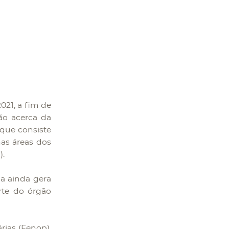
021, a fim de
ção acerca da
 que consiste
nas áreas dos
).
ma ainda gera
rte do órgão
ias (Fenop),