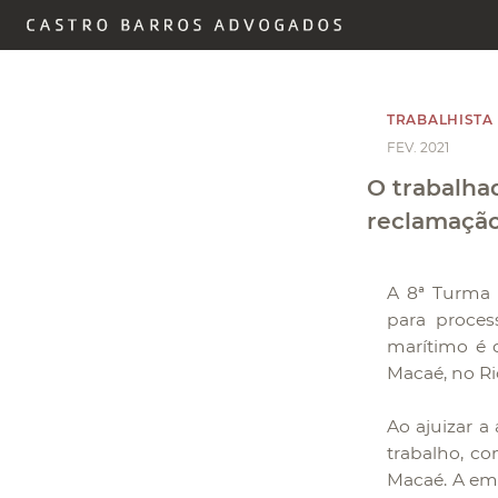
TRABALHISTA
FEV. 2021
O trabalha
reclamação
A 8ª Turma 
para proces
marítimo é d
Macaé, no Ri
Ao ajuizar a
trabalho, co
Macaé. A em