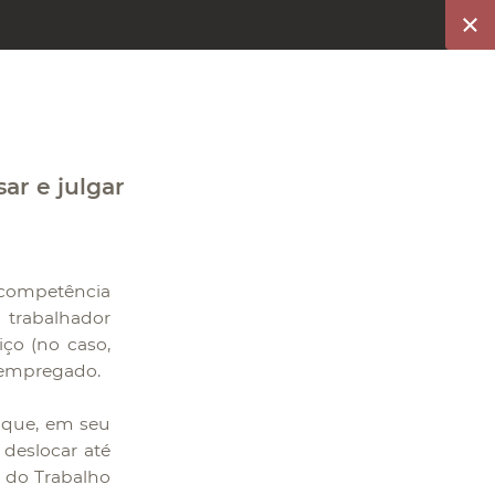
ar e julgar
 competência
 trabalhador
iço (no caso,
o empregado.
u que, em seu
 deslocar até
 do Trabalho