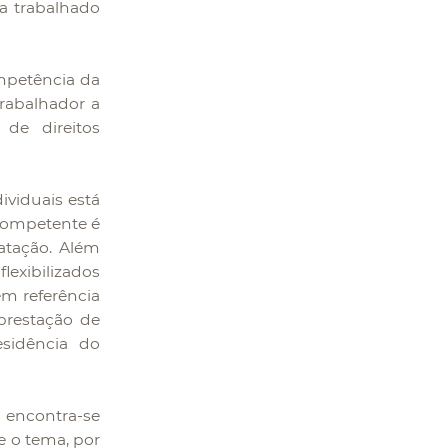
a trabalhado
mpetência da
trabalhador a
de direitos
ividuais está
 competente é
ratação. Além
lexibilizados
em referência
prestação de
sidência do
 encontra-se
e o tema, por