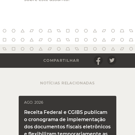
COMPARTILHAR
NOTÍCIAS RELACIONADAS
AGO. 2026
J
Receita Federal e CGIBS publicam
o cronograma de implementação
dos documentos fiscais eletrônicos
e flexibilizam temporariamente as