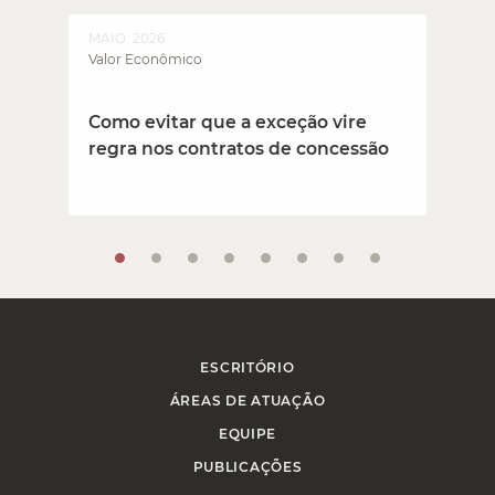
MAIO. 2026
M
Valor Econômico
J
Como evitar que a exceção vire
regra nos contratos de concessão
ESCRITÓRIO
ÁREAS DE ATUAÇÃO
EQUIPE
PUBLICAÇÕES