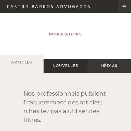
PUBLICATIONS
ARTICLES
NOUVELLES
MÉDIAS
Nos professionnels publient
On ne parle que de ça!
Découvrez ce que nos
fréquemment des articles;
professionnels disent dans
n'hésitez pas à utiliser des
FILTRES
les médias.
filtres.
FILTRES