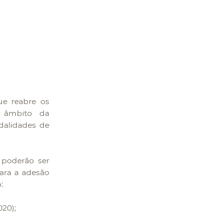
que reabre os
 âmbito da
dalidades de
 poderão ser
para a adesão
:
20);