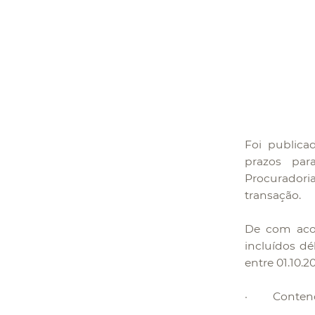
Foi publicad
prazos pa
Procuradori
transação.
De com acor
incluídos dé
entre 01.10.
· Contencios