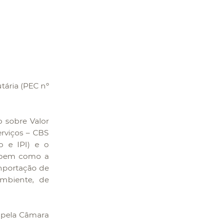
tária (PEC nº
 sobre Valor
rviços – CBS
o e IPI) e o
, bem como a
importação de
mbiente, de
 pela Câmara